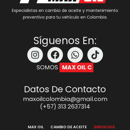
Especialistas en cambio de aceite y mantenimiento
preventivo para tu vehículo en Colombia.
Síguenos En:
Instagram
Facebook
Whatsapp
Tiktok
SOMOS
M
A
X
O
I
L
C
O
L
O
M
B
I
Datos De Contacto
maxoilcolombia@gmail.com
(+57) 313 2637314
MAX OIL
CAMBIO DE ACEITE
SERVICIOS